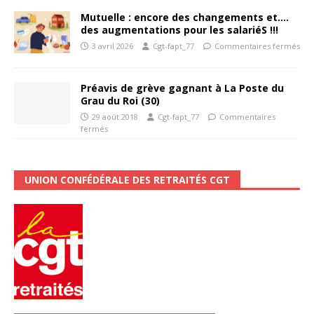
Mutuelle : encore des changements et….
des augmentations pour les salariéS !!!
3 avril 2026
Cgt-fapt_77
Commentaires fermés
Préavis de grève gagnant à La Poste du
Grau du Roi (30)
29 août 2018
Cgt-fapt_77
Commentaires
fermés
UNION CONFÉDÉRALE DES RETRAITÉS CGT