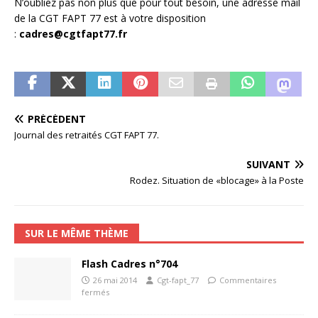
N’oubliez pas non plus que pour tout besoin, une adresse mail
de la CGT FAPT 77 est à votre disposition
:
cadres@cgtfapt77.fr
PRÉCÉDENT
Journal des retraités CGT FAPT 77.
SUIVANT
Rodez. Situation de «blocage» à la Poste
SUR LE MÊME THÈME
Flash Cadres n°704
26 mai 2014
Cgt-fapt_77
Commentaires
fermés