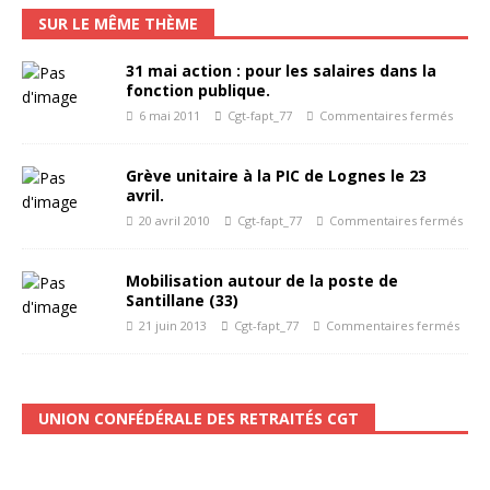
SUR LE MÊME THÈME
31 mai action : pour les salaires dans la
fonction publique.
6 mai 2011
Cgt-fapt_77
Commentaires fermés
Grève unitaire à la PIC de Lognes le 23
avril.
20 avril 2010
Cgt-fapt_77
Commentaires fermés
Mobilisation autour de la poste de
Santillane (33)
21 juin 2013
Cgt-fapt_77
Commentaires fermés
UNION CONFÉDÉRALE DES RETRAITÉS CGT