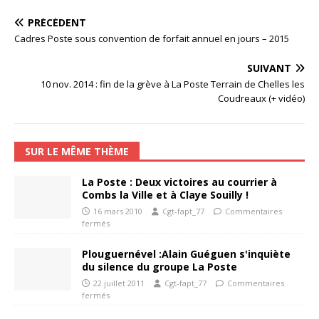
PRÉCÉDENT
Cadres Poste sous convention de forfait annuel en jours – 2015
SUIVANT
10 nov. 2014 : fin de la grève à La Poste Terrain de Chelles les
Coudreaux (+ vidéo)
SUR LE MÊME THÈME
La Poste : Deux victoires au courrier à
Combs la Ville et à Claye Souilly !
16 mars 2010
Cgt-fapt_77
Commentaires
fermés
Plouguernével :Alain Guéguen s'inquiète
du silence du groupe La Poste
22 juillet 2011
Cgt-fapt_77
Commentaires
fermés