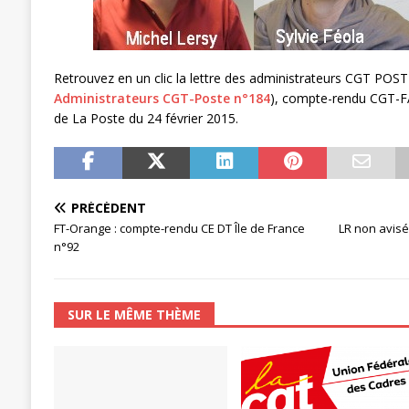
[ 27 avril 2024 ]
1er MAI 2024
ACTU
Retrouvez en un clic la lettre des administrateurs CGT POST
Administrateurs CGT-Poste n°184
), compte-rendu CGT-FA
de La Poste du 24 février 2015.
PRÉCÉDENT
FT-Orange : compte-rendu CE DT Île de France
LR non avisé
n°92
SUR LE MÊME THÈME