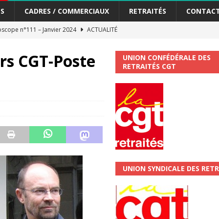
S
CADRES / COMMERCIAUX
RETRAITÉS
CONTAC
scope n°111 – Janvier 2024
ACTUALITÉ
me syndicat de la Banque Postale
ACTUALITÉ
rs CGT-Poste
UNION CONFÉDÉRALE DES
RETRAITÉS CGT
tiers Gardons la main sur nos congés !
ACTUALITÉ
 La CGT vous informe
SECTEUR POSTAL
changements et…. des augmentations pour les salariéS !!!
SECTEUR
jet de développement de la Direction Commerciale DDCE/Télévente :
UNION SYNDICALE DES RETR
vités Sociales et Culturelles : Un droit, pas un cadeau !
SECTEUR
 ChronoScope n°126
AUTRES TRACTS