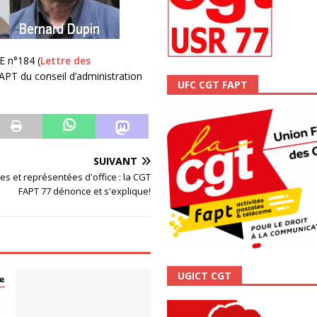
ALITÉ
E n°184 (
Lettre des
PT du conseil d’administration
UFC CGT FAPT
SUIVANT
es et représentées d'office : la CGT
FAPT 77 dénonce et s'explique!
UGICT CGT