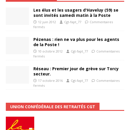
Les élus et les usagers d'Haveluy (59) se
sont invités samedi matin à la Poste
12 juin 2012
Cgt-fapt_77
Commentaires
fermés
Pézenas : rien ne va plus pour les agents
de la Poste !
10 octobre 2012
Cgt-fapt_77
Commentaires
fermés
Réseau : Premier jour de grève sur Torcy
secteur.
17 octobre 2016
Cgt-fapt_77
Commentaires
fermés
UNION CONFÉDÉRALE DES RETRAITÉS CGT