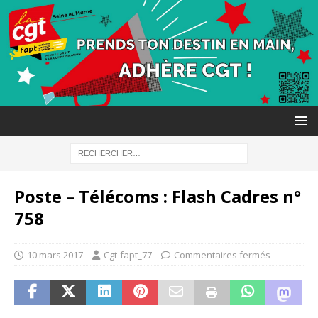
Poste – Télécoms : Flash Cadres n°
758
10 mars 2017
Cgt-fapt_77
Commentaires fermés