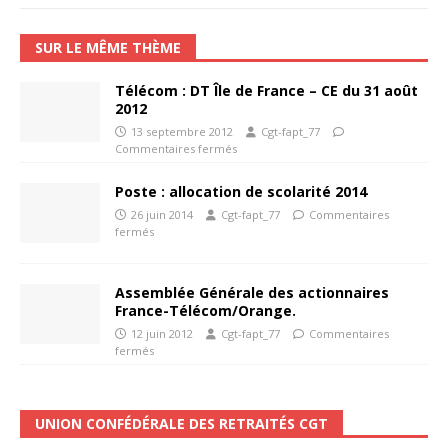
SUR LE MÊME THÈME
Télécom : DT Île de France – CE du 31 août
2012
13 septembre 2012
Cgt-fapt_77
Commentaires fermés
Poste : allocation de scolarité 2014
26 juin 2014
Cgt-fapt_77
Commentaires
fermés
Assemblée Générale des actionnaires
France-Télécom/Orange.
12 juin 2012
Cgt-fapt_77
Commentaires
fermés
UNION CONFÉDÉRALE DES RETRAITÉS CGT