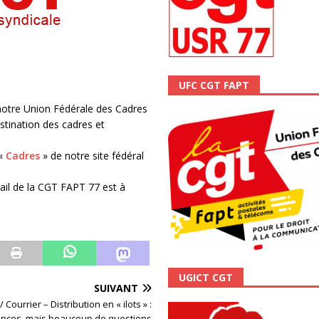
scope n°111 – Janvier 2024
ACTUALITÉ
UFC CGT FAPT
notre Union Fédérale des Cadres
stination des cadres et
 «
Cadres
» de notre site fédéral
ail de la CGT FAPT 77 est à
UGICT CGT
SUIVANT
 Courrier – Distribution en « ilots » :
nces, mais beaucoup de questions