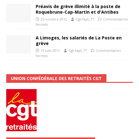
Préavis de grève illimité à la poste de
Roquebrune-Cap-Martin et d'Antibes
25 octobre 2012
Cgt-fapt_77
Commentaires
fermés
A Limoges, les salariés de La Poste en
grève
13 juin 2011
Cgt-fapt_77
Commentaires
fermés
UNION CONFÉDÉRALE DES RETRAITÉS CGT