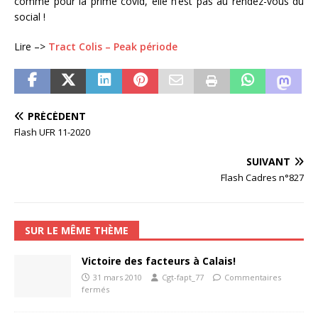
comme pour la prime covid, elle n’est pas au rendez-vous du
social !
Lire –>
Tract Colis – Peak période
PRÉCÉDENT
Flash UFR 11-2020
SUIVANT
Flash Cadres n°827
SUR LE MÊME THÈME
Victoire des facteurs à Calais!
31 mars 2010
Cgt-fapt_77
Commentaires
fermés