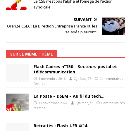
Le CSE n’est pas l’alpha et l’oméga de l’action
syndicale
SUIVANT
Orange CSEC : La Direction Entreprise France rit, les
salariés pleurent !
SUR LE MÊME THÈME
Flash Cadres n°750 – Secteurs postal et
télécommunication
4 novembre 2016
Cgt-fapt_77
Commentaires
fermés
La Poste – DSEM – Au fil du tech….
19 novembre 2024
Cgt-fapt_77
Commentaires
fermés
Retraités : Flash-UFR 4/14