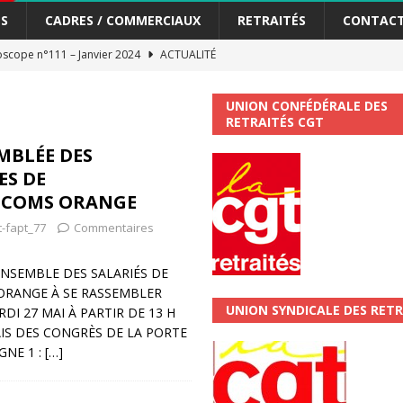
S
CADRES / COMMERCIAUX
RETRAITÉS
CONTAC
scope n°111 – Janvier 2024
ACTUALITÉ
me syndicat de la Banque Postale
ACTUALITÉ
UNION CONFÉDÉRALE DES
RETRAITÉS CGT
tiers Gardons la main sur nos congés !
ACTUALITÉ
EMBLÉE DES
ES DE
 La CGT vous informe
SECTEUR POSTAL
ECOMS ORANGE
changements et…. des augmentations pour les salariéS !!!
SECTEUR
t-fapt_77
Commentaires
jet de développement de la Direction Commerciale DDCE/Télévente :
ENSEMBLE DES SALARIÉS DE
ORANGE À SE RASSEMBLER
UNION SYNDICALE DES RETR
DI 27 MAI À PARTIR DE 13 H
vités Sociales et Culturelles : Un droit, pas un cadeau !
SECTEUR
AIS DES CONGRÈS DE LA PORTE
GNE 1 :
[…]
 ChronoScope n°126
AUTRES TRACTS