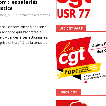
m : les salariés
ALITÉ
ustice
-fapt_77
Commentaires fermés
ce Télécom crient à l’injustice.
UFC CGT FAPT
 annoncé qu’il s’apprêtait à
de dividendes à ses actionnaires,
eprise ont profité de la tenue de
UGICT CGT