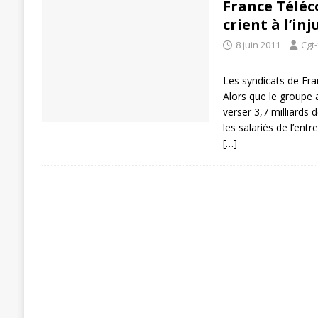
France Téléco
[ 27 avril 2024 ]
1er MAI 2024
ACTU
crient à l’inj
8 juin 2011
Cgt
Les syndicats de Fran
Alors que le groupe a
verser 3,7 milliards 
les salariés de l’entr
[…]