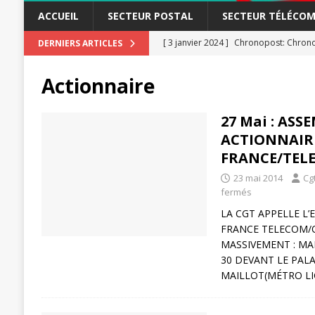
ACCUEIL
SECTEUR POSTAL
SECTEUR TÉLÉCOM
[ 3 janvier 2024 ]
Chronopost: Chrono
DERNIERS ARTICLES
[ 23 novembre 2023 ]
CGT LBP Deuxiè
Actionnaire
[ 20 novembre 2023 ]
ACTUALITÉ
[ 15 novembre 2023 ]
Postières – Pos
27 Mai : ASS
ACTIONNAIR
[ 3 avril 2026 ]
la mutuelle à la poste
FRANCE/TEL
[ 3 avril 2026 ]
Mutuelle : encore des 
23 mai 2014
Cg
POSTAL
fermés
[ 19 septembre 2025 ]
La Poste -Pro
LA CGT APPELLE L’
FRANCE TELECOM/
SECTEUR POSTAL
MASSIVEMENT : MAR
[ 16 septembre 2025 ]
La Poste – Acti
30 DEVANT LE PAL
MAILLOT(MÉTRO LI
POSTAL
[ 11 septembre 2025 ]
Chronopost –