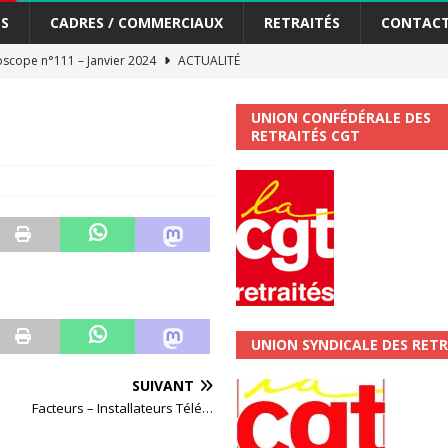
S
CADRES / COMMERCIAUX
RETRAITÉS
CONTAC
scope n°111 – Janvier 2024
ACTUALITÉ
me syndicat de la Banque Postale
ACTUALITÉ
UNION CONFÉDÉRALE DES
RETRAITÉS CGT
tiers Gardons la main sur nos congés !
ACTUALITÉ
 La CGT vous informe
SECTEUR POSTAL
changements et…. des augmentations pour les salariéS !!!
SECTEUR
jet de développement de la Direction Commerciale DDCE/Télévente :
UNION SYNDICALE DES RETR
vités Sociales et Culturelles : Un droit, pas un cadeau !
SECTEUR
SUIVANT
Facteurs – Installateurs Télé…
 ChronoScope n°126
AUTRES TRACTS