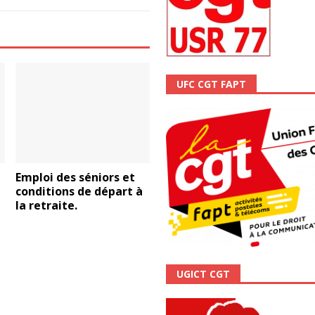
ALITÉ
UFC CGT FAPT
Emploi des séniors et
conditions de départ à
la retraite.
UGICT CGT