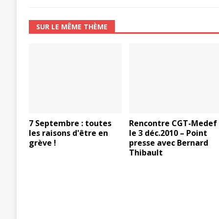
[ 27 avril 2024 ]
1er MAI 2024
ACTU
SUR LE MÊME THÈME
7 Septembre : toutes
Rencontre CGT-Medef
les raisons d'être en
le 3 déc.2010 – Point
grève !
presse avec Bernard
Thibault