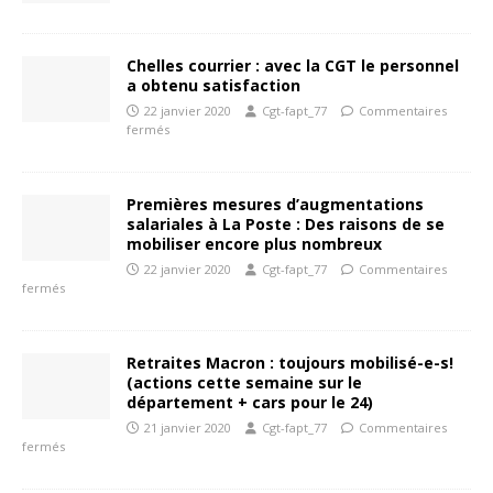
Chelles courrier : avec la CGT le personnel
a obtenu satisfaction
22 janvier 2020
Cgt-fapt_77
Commentaires
fermés
Premières mesures d’augmentations
salariales à La Poste : Des raisons de se
mobiliser encore plus nombreux
22 janvier 2020
Cgt-fapt_77
Commentaires
fermés
Retraites Macron : toujours mobilisé-e-s!
(actions cette semaine sur le
département + cars pour le 24)
21 janvier 2020
Cgt-fapt_77
Commentaires
fermés