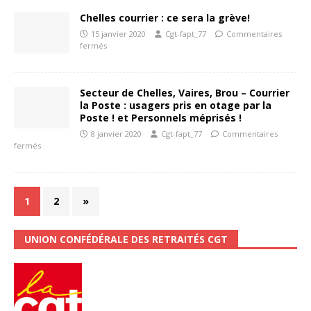
Chelles courrier : ce sera la grève!
15 janvier 2020
Cgt-fapt_77
Commentaires
fermés
Secteur de Chelles, Vaires, Brou – Courrier
la Poste : usagers pris en otage par la
Poste ! et Personnels méprisés !
8 janvier 2020
Cgt-fapt_77
Commentaires
fermés
1
2
»
UNION CONFÉDÉRALE DES RETRAITÉS CGT