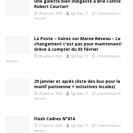
Une galette bien indigeste à Brie Comte
Robert Courrier!
28 janvier 2020
Cgt-fapt_77
Commentaires
fermés
La Poste – Vaires sur Marne Réseau – Le
changement c'est pas pour maintenant!
Grève à compter du 03 février
28 janvier 2020
Cgt-fapt_77
Commentaires
fermés
29 janvier et après (liste des bus pour la
manif parisienne + initiatives locales)
28 janvier 2020
Cgt-fapt_77
Commentaires
fermés
Flash Cadres N°814
27 janvier 2020
Cgt-fapt_77
Commentaires
fermés