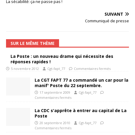
La sécabilité: ça ne passe pas !
SUIVANT
Communiqué de presse
SUR LE MÊME THÈME
La Poste : un nouveau drame qui nécessite des
réponses rapides !
5 novembre 2012
Cgt-fapt_77
Commentaires fermés
La CGT FAPT 77 a commandé un car pour la
manif' Poste du 22 septembre.
17 septembre 2009
Cgt-fapt_77
Commentaires fermés
La CDC s'apprête à entrer au capital de La
Poste
20 septembre 2010
Cgt-fapt_77
Commentaires fermés