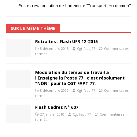
Poste : revalorisation de l'indemnité "Transport en commun"
SUR LE MÊME THÈME
Retraités : Flash UFR 12-2015
8 décembre 2015
Cgt-fapt_77
Commentaires
fermés
Modulation du temps de travail à
l'Enseigne la Poste 77 : c'est résolument
"NON" pour la CGT FAPT 77.
8 décembre 2009
Cgt-fapt_77
Commentaires
fermés
Flash Cadres N° 607
27 janvier 2010
Cgt-fapt_77
Commentaires
fermés