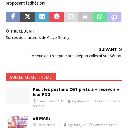
proposant l’adhésion!
PRÉCÉDENT
Succès des facteurs de Claye-Souilly.
SUIVANT
Meeting du 8 septembre : Départ collectif sur Sénart.
SUR LE MÊME THÈME
Pau : les postiers CGT prêts à « recevoir »
leur PDG
2 novembre 2011
Cgt-fapt_77
Commentaires
fermés
#8 MARS
28 février 2025
Cgt-fapt_77
Commentaires