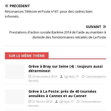
PRÉCÉDENT
Résonances Télécom et Poste n°47 : pour des cadres bien
informés.
SUIVANT
Prestations d'action sociale Barème 2014 de l'aide au maintien à
domicile des fonctionnaires retraités de La Poste
SUR LE MÊME THÈME
Grève à Bray sur Seine (4) : toujours aussi
détermines!
24 décembre 2013
Cgt-fapt_77
Commentaires
fermés
Grève à La Poste: près de 40 tournées
annulées à Cannes et au Cannet
21 février 2013
Cgt-fapt_77
Commentaires
fermés