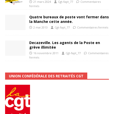
21 mars 2024
Cgt-fapt_77
Commentaires
fermés
Quatre bureaux de poste vont fermer dans
la Manche cette année.
2 mai 2013
Cgt-fapt_77
Commentaires fermés
Decazeville. Les agents de la Poste en
grève illimitée
16 novembre 2011
Cgt-fapt_77
Commentaires
fermés
UNION CONFÉDÉRALE DES RETRAITÉS CGT