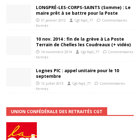
LONGPRÉ-LES-CORPS-SAINTS (Somme) : Le
maire prêt à se battre pour la Poste
31 janvier 2012
Cgt-fapt_77
Commentaires
fermés
10 nov. 2014 : fin de la grève à La Poste
Terrain de Chelles les Coudreaux (+ vidéo)
14 novembre 2014
Cgt-fapt_77
Commentaires
fermés
Lognes PIC : appel unitaire pour le 10
septembre
12 juillet 2013
Cgt-fapt_77
Commentaires
fermés
UNION CONFÉDÉRALE DES RETRAITÉS CGT