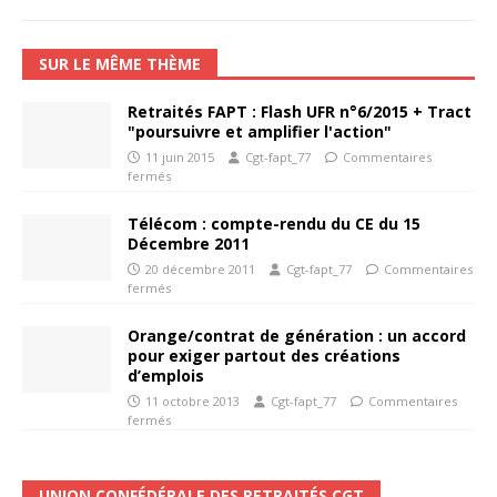
SUR LE MÊME THÈME
Retraités FAPT : Flash UFR n°6/2015 + Tract
"poursuivre et amplifier l'action"
11 juin 2015
Cgt-fapt_77
Commentaires
fermés
Télécom : compte-rendu du CE du 15
Décembre 2011
20 décembre 2011
Cgt-fapt_77
Commentaires
fermés
Orange/contrat de génération : un accord
pour exiger partout des créations
d’emplois
11 octobre 2013
Cgt-fapt_77
Commentaires
fermés
UNION CONFÉDÉRALE DES RETRAITÉS CGT