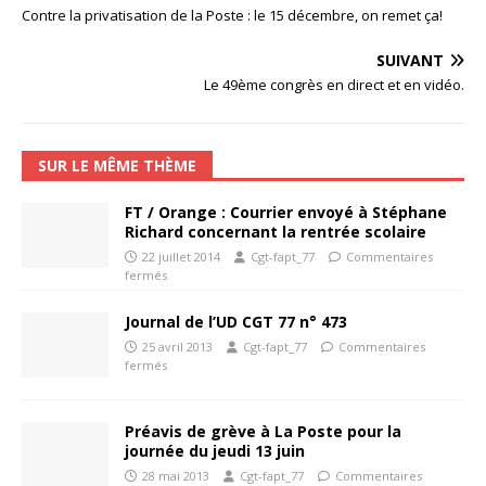
Contre la privatisation de la Poste : le 15 décembre, on remet ça!
SUIVANT
Le 49ème congrès en direct et en vidéo.
SUR LE MÊME THÈME
FT / Orange : Courrier envoyé à Stéphane
Richard concernant la rentrée scolaire
22 juillet 2014
Cgt-fapt_77
Commentaires
fermés
Journal de l’UD CGT 77 n° 473
25 avril 2013
Cgt-fapt_77
Commentaires
fermés
Préavis de grève à La Poste pour la
journée du jeudi 13 juin
28 mai 2013
Cgt-fapt_77
Commentaires