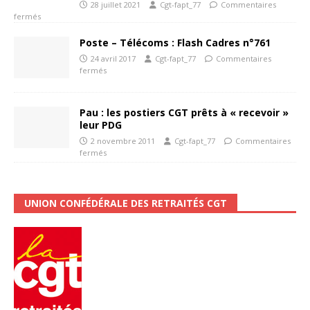
28 juillet 2021
Cgt-fapt_77
Commentaires
fermés
Poste – Télécoms : Flash Cadres n°761
24 avril 2017
Cgt-fapt_77
Commentaires
fermés
Pau : les postiers CGT prêts à « recevoir »
leur PDG
2 novembre 2011
Cgt-fapt_77
Commentaires
fermés
UNION CONFÉDÉRALE DES RETRAITÉS CGT