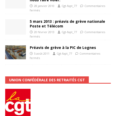
28 janvier 2010
Cgt-fapt_77
Commentaires
fermés
5 mars 2013 : préavis de grève nationale
Poste et Télécom
20 février 2013
Cgt-fapt_77
Commentaires
fermés
Préavis de grève à la PIC de Lognes
5 août 2011
Cgt-fapt_77
Commentaires
fermés
UNION CONFÉDÉRALE DES RETRAITÉS CGT