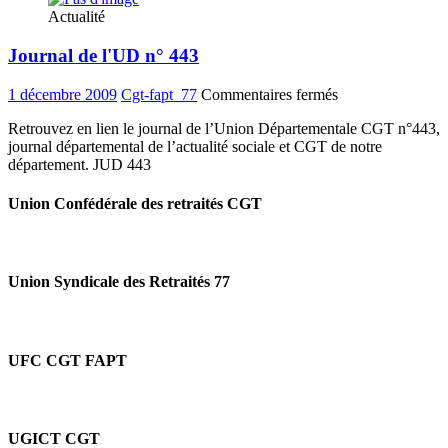
Actualité
en
question
Journal de l'UD n° 443
–
6
sur
1 décembre 2009
Cgt-fapt_77
Commentaires fermés
Journal
Retrouvez en lien le journal de l’Union Départementale CGT n°443,
de
journal départemental de l’actualité sociale et CGT de notre
l'UD
département. JUD 443
n°
443
Union Confédérale des retraités CGT
Union Syndicale des Retraités 77
UFC CGT FAPT
UGICT CGT