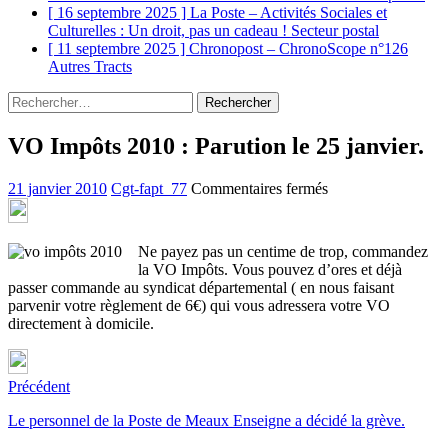
[ 16 septembre 2025 ]
La Poste – Activités Sociales et
Culturelles : Un droit, pas un cadeau !
Secteur postal
[ 11 septembre 2025 ]
Chronopost – ChronoScope n°126
Autres Tracts
Rechercher :
VO Impôts 2010 : Parution le 25 janvier.
sur
21 janvier 2010
Cgt-fapt_77
Commentaires fermés
VO
Impôts
2010
Ne payez pas un centime de trop, commandez
:
la VO Impôts. Vous pouvez d’ores et déjà
Parution
passer commande au syndicat départemental ( en nous faisant
le
parvenir votre règlement de 6€) qui vous adressera votre VO
25
directement à domicile.
janvier.
Précédent
Le personnel de la Poste de Meaux Enseigne a décidé la grève.