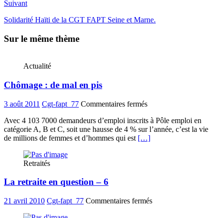
Suivant
Solidarité Haïti de la CGT FAPT Seine et Marne.
Sur le même thème
Actualité
Chômage : de mal en pis
sur
3 août 2011
Cgt-fapt_77
Commentaires fermés
Chômage
Avec 4 103 7000 demandeurs d’emploi inscrits à Pôle emploi en
:
catégorie A, B et C, soit une hausse de 4 % sur l’année, c’est la vie
de
de millions de femmes et d’hommes qui est
[…]
mal
en
pis
Retraités
La retraite en question – 6
sur
21 avril 2010
Cgt-fapt_77
Commentaires fermés
La
retraite