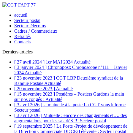
accueil
Secteur postal
Secteur télécoms
Cadres / Commerciaux
Retraités
Contacts
Derniers articles
[ 27 avril 2024 ]
1er MAI 2024
Actualité
[ 3 janvier 2024 ]
Chronopost: Chronoscope n°111 – Janvier
2024
Actualité
[ 23 novembre 2023 ]
CGT LBP Deuxième syndicat de la
Banque Postale
Actualité
[ 20 novembre 2023 ]
Actualité
[ 15 novembre 2023 ]
Postières – Postiers Gardons la main
sur nos congés !
Actualité
[ 3 avril 2026 ]
la mutuelle à la poste La CGT vous informe
Secteur postal
[ 3 avril 2026 ]
Mutuelle : encore des changements et…. des
augmentations pour les salariéS !!!
Secteur postal
[ 19 septembre 2025 ]
La Poste -Projet de développement de
la Direction Commerciale DDCE/Télévente :
Secteur postal