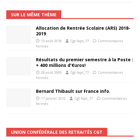
SUR LE MÊME THÈME
Allocation de Rentrée Scolaire (ARS) 2018-
2019
13 août 2018
Cgt-fapt_77
Commentaires
fermés
Résultats du premier semestre à la Poste :
+ 400 millions d'€uros!
28 août 2009
Cgt-fapt_77
Commentaires
fermés
Bernard Thibault sur France info.
17 janvier 2012
Cgt-fapt_77
Commentaires
fermés
UNION CONFÉDÉRALE DES RETRAITÉS CGT