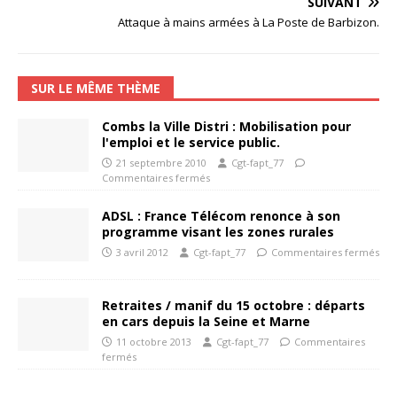
SUIVANT
Attaque à mains armées à La Poste de Barbizon.
SUR LE MÊME THÈME
Combs la Ville Distri : Mobilisation pour
l'emploi et le service public.
21 septembre 2010
Cgt-fapt_77
Commentaires fermés
ADSL : France Télécom renonce à son
programme visant les zones rurales
3 avril 2012
Cgt-fapt_77
Commentaires fermés
Retraites / manif du 15 octobre : départs
en cars depuis la Seine et Marne
11 octobre 2013
Cgt-fapt_77
Commentaires
fermés