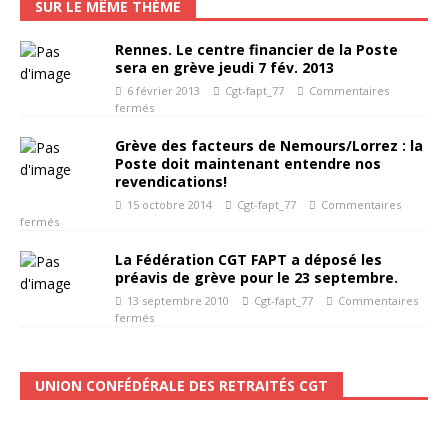
SUR LE MÊME THÈME
Rennes. Le centre financier de la Poste
sera en grève jeudi 7 fév. 2013
6 février 2013
Cgt-fapt_77
Commentaires
fermés
Grève des facteurs de Nemours/Lorrez : la
Poste doit maintenant entendre nos
revendications!
15 octobre 2014
Cgt-fapt_77
Commentaires
fermés
La Fédération CGT FAPT a déposé les
préavis de grève pour le 23 septembre.
13 septembre 2010
Cgt-fapt_77
Commentaires
fermés
UNION CONFÉDÉRALE DES RETRAITÉS CGT