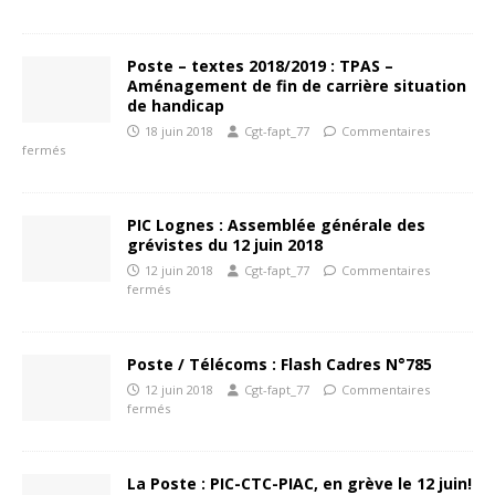
Poste – textes 2018/2019 : TPAS –
Aménagement de fin de carrière situation
de handicap
18 juin 2018
Cgt-fapt_77
Commentaires
fermés
PIC Lognes : Assemblée générale des
grévistes du 12 juin 2018
12 juin 2018
Cgt-fapt_77
Commentaires
fermés
Poste / Télécoms : Flash Cadres N°785
12 juin 2018
Cgt-fapt_77
Commentaires
fermés
La Poste : PIC-CTC-PIAC, en grève le 12 juin!