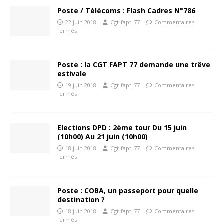
Poste / Télécoms : Flash Cadres N°786
22 juin 2018
Cgt-fapt_77
Commentaires
fermés
Poste : la CGT FAPT 77 demande une trêve
estivale
19 juin 2018
Cgt-fapt_77
Commentaires
fermés
Elections DPD : 2ème tour Du 15 juin
(10h00) Au 21 juin (10h00)
18 juin 2018
Cgt-fapt_77
Commentaires
fermés
Poste : COBA, un passeport pour quelle
destination ?
18 juin 2018
Cgt-fapt_77
Commentaires
fermés