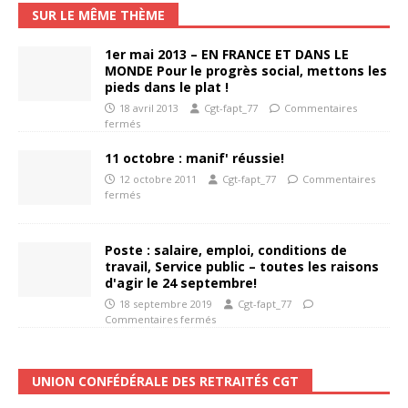
SUR LE MÊME THÈME
1er mai 2013 – EN FRANCE ET DANS LE
MONDE Pour le progrès social, mettons les
pieds dans le plat !
18 avril 2013
Cgt-fapt_77
Commentaires
fermés
11 octobre : manif' réussie!
12 octobre 2011
Cgt-fapt_77
Commentaires
fermés
Poste : salaire, emploi, conditions de
travail, Service public – toutes les raisons
d'agir le 24 septembre!
18 septembre 2019
Cgt-fapt_77
Commentaires fermés
UNION CONFÉDÉRALE DES RETRAITÉS CGT