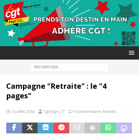
Campagne "Retraite" : le "4
pages"
2 juillet 2010
Cgt-fapt_77
Commentaires fermés