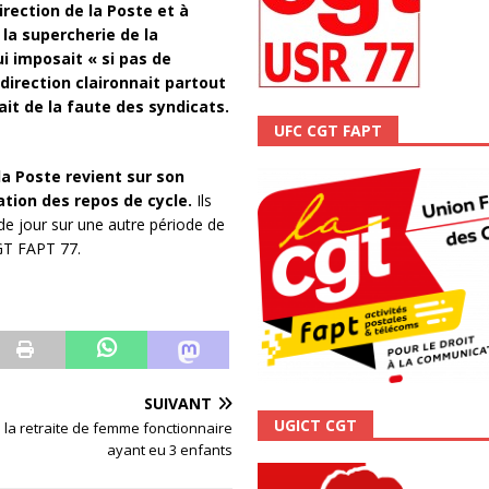
irection de la Poste et à
ALITÉ
la supercherie de la
ui imposait « si pas de
direction claironnait partout
ait de la faute des syndicats.
UFC CGT FAPT
a Poste revient sur son
ation des repos de cycle.
Ils
de jour sur une autre période de
CGT FAPT 77.
SUIVANT
UGICT CGT
 la retraite de femme fonctionnaire
ayant eu 3 enfants