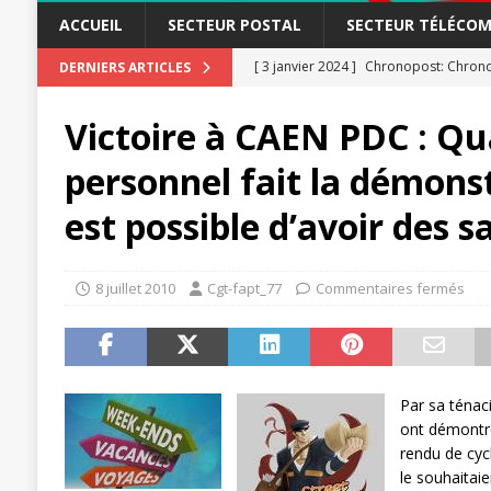
ACCUEIL
SECTEUR POSTAL
SECTEUR TÉLÉCOM
[ 3 janvier 2024 ]
Chronopost: Chrono
DERNIERS ARTICLES
[ 23 novembre 2023 ]
CGT LBP Deuxiè
Victoire à CAEN PDC : Qu
[ 20 novembre 2023 ]
ACTUALITÉ
personnel fait la démonst
[ 15 novembre 2023 ]
Postières – Pos
est possible d’avoir des 
[ 3 avril 2026 ]
la mutuelle à la poste
[ 3 avril 2026 ]
Mutuelle : encore des 
8 juillet 2010
Cgt-fapt_77
Commentaires fermés
POSTAL
[ 19 septembre 2025 ]
La Poste -Pro
SECTEUR POSTAL
[ 16 septembre 2025 ]
La Poste – Acti
Par sa ténac
ont démontré 
POSTAL
rendu de cyc
[ 11 septembre 2025 ]
Chronopost –
le souhaitaien