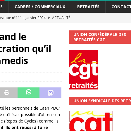
S
CADRES / COMMERCIAUX
RETRAITÉS
CONTAC
scope n°111 – Janvier 2024
ACTUALITÉ
me syndicat de la Banque Postale
ACTUALITÉ
and le
UNION CONFÉDÉRALE DES
RETRAITÉS CGT
ration qu’il
tiers Gardons la main sur nos congés !
ACTUALITÉ
samedis
 La CGT vous informe
SECTEUR POSTAL
changements et…. des augmentations pour les salariéS !!!
SECTEUR
jet de développement de la Direction Commerciale DDCE/Télévente :
UNION SYNDICALE DES RETR
vités Sociales et Culturelles : Un droit, pas un cadeau !
SECTEUR
ité les personnels de Caen PDC1
qu’il était possible d’obtenir un
le (Repos de Cycles) comme ils
 ChronoScope n°126
t. I
ls ont réussi à faire
AUTRES TRACTS