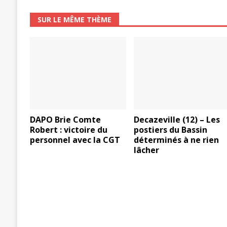
SUR LE MÊME THÈME
DAPO Brie Comte
Decazeville (12) – Les
Robert : victoire du
postiers du Bassin
personnel avec la CGT
déterminés à ne rien
lâcher