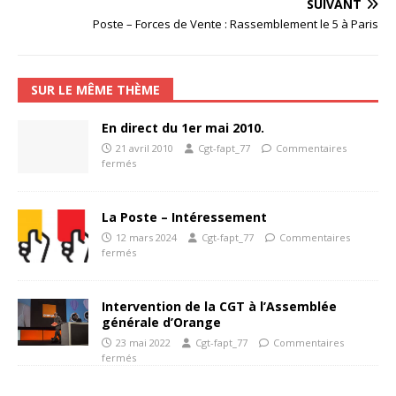
SUIVANT
Poste – Forces de Vente : Rassemblement le 5 à Paris
SUR LE MÊME THÈME
En direct du 1er mai 2010.
21 avril 2010
Cgt-fapt_77
Commentaires
fermés
La Poste – Intéressement
12 mars 2024
Cgt-fapt_77
Commentaires
fermés
Intervention de la CGT à l’Assemblée
générale d’Orange
23 mai 2022
Cgt-fapt_77
Commentaires
fermés