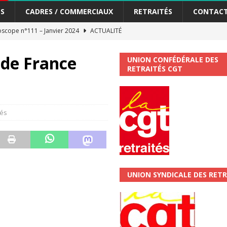
S
CADRES / COMMERCIAUX
RETRAITÉS
CONTAC
scope n°111 – Janvier 2024
ACTUALITÉ
me syndicat de la Banque Postale
ACTUALITÉ
s de France
UNION CONFÉDÉRALE DES
RETRAITÉS CGT
tiers Gardons la main sur nos congés !
ACTUALITÉ
 La CGT vous informe
SECTEUR POSTAL
és
changements et…. des augmentations pour les salariéS !!!
SECTEUR
jet de développement de la Direction Commerciale DDCE/Télévente :
UNION SYNDICALE DES RETR
vités Sociales et Culturelles : Un droit, pas un cadeau !
SECTEUR
 ChronoScope n°126
AUTRES TRACTS