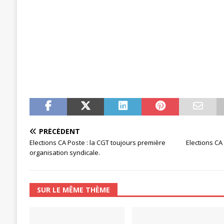
[ 27 avril 2024 ]
1er MAI 2024
ACTU
PRÉCÉDENT
Elections CA Poste : la CGT toujours première
Elections CA
organisation syndicale.
SUR LE MÊME THÈME