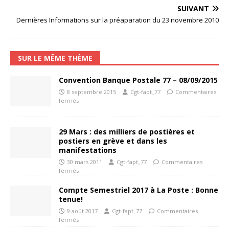
SUIVANT
Dernières Informations sur la préaparation du 23 novembre 2010
SUR LE MÊME THÈME
Convention Banque Postale 77 – 08/09/2015
8 septembre 2015
Cgt-fapt_77
Commentaires
fermés
29 Mars : des milliers de postières et
postiers en grève et dans les
manifestations
30 mars 2011
Cgt-fapt_77
Commentaires
fermés
Compte Semestriel 2017 à La Poste : Bonne
tenue!
9 août 2017
Cgt-fapt_77
Commentaires
fermés