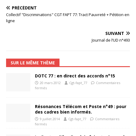
PRÉCÉDENT
Collectif "Discriminations" CGT FAPT 77: Tract Pauvreté + Pétition en
ligne
SUIVANT
Journal de l’UD n°493
SUR LE MÊME THÈME
DOTC 77 : en direct des accords n°15
20 mars 2012
Cgt-fapt_77
Commentaires
fermés
Résonances Télécom et Poste n°49 : pour
des cadres bien informés.
9 juillet 2014
Cgt-fapt_77
Commentaires
fermés