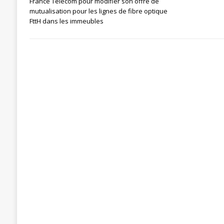
France Télécom pour modifier son offre de
[ 27 avril 2024 ]
1er MAI 2024
ACTU
mutualisation pour les lignes de fibre optique
FttH dans les immeubles