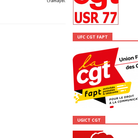
Cramayel.
ALITÉ
UFC CGT FAPT
UGICT CGT