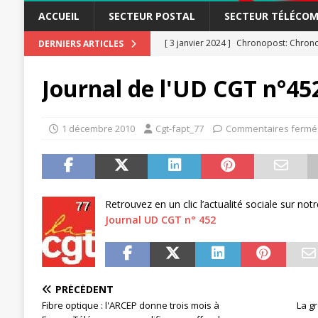
ACCUEIL
SECTEUR POSTAL
SECTEUR TÉLÉCOM
[ 3 janvier 2024 ]
Chronopost: Chrono
DERNIERS ARTICLES
[ 23 novembre 2023 ]
CGT LBP Deuxiè
Journal de l'UD CGT n°45
[ 20 novembre 2023 ]
ACTUALITÉ
[ 15 novembre 2023 ]
Postières – Pos
1 décembre 2010
Cgt-fapt_77
Commentaires fermé
[ 3 avril 2026 ]
la mutuelle à la poste
[ 3 avril 2026 ]
Mutuelle : encore des 
POSTAL
Retrouvez en un clic l’actualité sociale sur no
[ 19 septembre 2025 ]
La Poste -Pro
Journal UD CGT n° 452
SECTEUR POSTAL
[ 16 septembre 2025 ]
La Poste – Acti
POSTAL
PRÉCÉDENT
Fibre optique : l'ARCEP donne trois mois à
La g
[ 11 septembre 2025 ]
Chronopost –