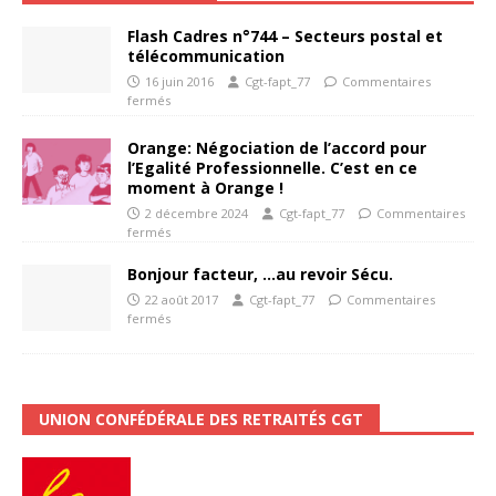
Flash Cadres n°744 – Secteurs postal et
télécommunication
16 juin 2016
Cgt-fapt_77
Commentaires
fermés
Orange: Négociation de l’accord pour
l’Egalité Professionnelle. C’est en ce
moment à Orange !
2 décembre 2024
Cgt-fapt_77
Commentaires
fermés
Bonjour facteur, …au revoir Sécu.
22 août 2017
Cgt-fapt_77
Commentaires
fermés
UNION CONFÉDÉRALE DES RETRAITÉS CGT