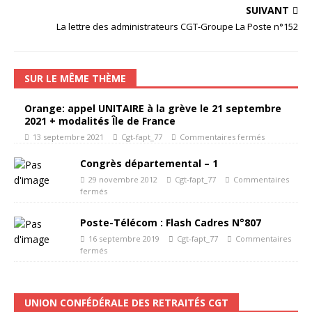
SUIVANT
La lettre des administrateurs CGT-Groupe La Poste n°152
SUR LE MÊME THÈME
Orange: appel UNITAIRE à la grève le 21 septembre
2021 + modalités Île de France
13 septembre 2021
Cgt-fapt_77
Commentaires fermés
Congrès départemental – 1
29 novembre 2012
Cgt-fapt_77
Commentaires
fermés
Poste-Télécom : Flash Cadres N°807
16 septembre 2019
Cgt-fapt_77
Commentaires
fermés
UNION CONFÉDÉRALE DES RETRAITÉS CGT