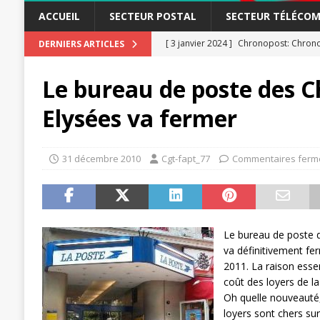
ACCUEIL
SECTEUR POSTAL
SECTEUR TÉLÉCOM
[ 3 janvier 2024 ]
Chronopost: Chrono
DERNIERS ARTICLES
[ 23 novembre 2023 ]
CGT LBP Deuxiè
Le bureau de poste des 
[ 20 novembre 2023 ]
ACTUALITÉ
Elysées va fermer
[ 15 novembre 2023 ]
Postières – Pos
[ 3 avril 2026 ]
la mutuelle à la poste
31 décembre 2010
Cgt-fapt_77
Commentaires ferm
[ 3 avril 2026 ]
Mutuelle : encore des 
POSTAL
[ 19 septembre 2025 ]
La Poste -Pro
Le bureau de poste 
SECTEUR POSTAL
va définitivement fe
[ 16 septembre 2025 ]
La Poste – Acti
2011. La raison essen
coût des loyers de l
POSTAL
Oh quelle nouveauté
[ 11 septembre 2025 ]
Chronopost –
loyers sont chers sur