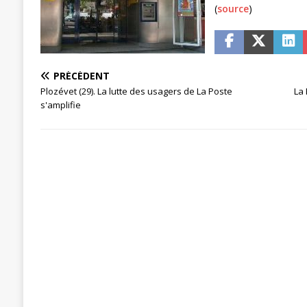
(
source
)
[ 27 avril 2024 ]
1er MAI 2024
ACTU
PRÉCÉDENT
Plozévet (29). La lutte des usagers de La Poste
La 
s'amplifie