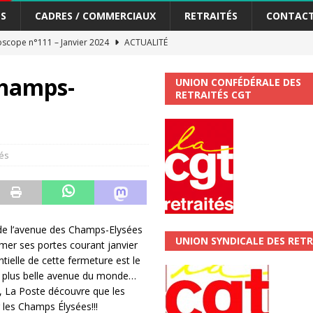
S
CADRES / COMMERCIAUX
RETRAITÉS
CONTAC
scope n°111 – Janvier 2024
ACTUALITÉ
me syndicat de la Banque Postale
ACTUALITÉ
Champs-
UNION CONFÉDÉRALE DES
RETRAITÉS CGT
tiers Gardons la main sur nos congés !
ACTUALITÉ
 La CGT vous informe
SECTEUR POSTAL
és
changements et…. des augmentations pour les salariéS !!!
SECTEUR
jet de développement de la Direction Commerciale DDCE/Télévente :
de l’avenue des Champs-Elysées
UNION SYNDICALE DES RETR
rmer ses portes courant janvier
vités Sociales et Culturelles : Un droit, pas un cadeau !
SECTEUR
tielle de cette fermeture est le
a plus belle avenue du monde…
, La Poste découvre que les
 ChronoScope n°126
AUTRES TRACTS
 les Champs Élysées!!!