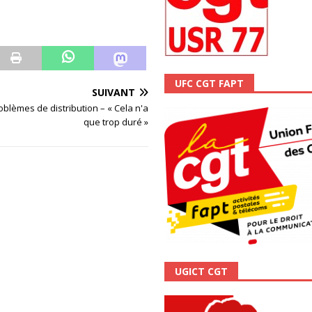
ALITÉ
UFC CGT FAPT
SUIVANT
roblèmes de distribution – « Cela n'a
que trop duré »
UGICT CGT