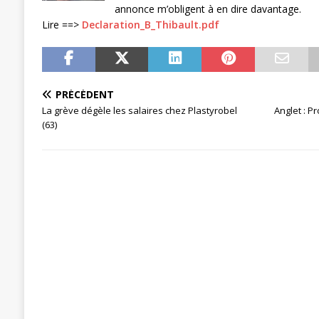
annonce m’obligent à en dire davantage.
[ 27 avril 2024 ]
1er MAI 2024
ACTU
Lire ==>
Declaration_B_Thibault.pdf
PRÉCÉDENT
La grève dégèle les salaires chez Plastyrobel
Anglet : P
(63)