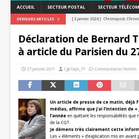
ACCUEIL
SECTEUR POSTAL
SECTEUR TÉLÉCOM
[ 3 janvier 2024 ]
Chronopost: Chrono
DERNIERS ARTICLES
[ 23 novembre 2023 ]
CGT LBP Deuxiè
Déclaration de Bernard T
[ 20 novembre 2023 ]
ACTUALITÉ
à article du Parisien du 2
[ 15 novembre 2023 ]
Postières – Pos
[ 3 avril 2026 ]
la mutuelle à la poste
27 janvier 2011
Cgt-fapt_77
Commentaires fermés
[ 3 avril 2026 ]
Mutuelle : encore des 
POSTAL
[ 19 septembre 2025 ]
La Poste -Pro
Un article de presse de ce matin, déjà 
SECTEUR POSTAL
médias, affirme que j’ai l’intention de « 
[ 16 septembre 2025 ]
La Poste – Acti
l’année
en quittant les responsabilités que 
de la CGT.
POSTAL
Je démens très clairement cette inform
[ 11 septembre 2025 ]
Chronopost –
Les « éléments » d’explication mis en avant p