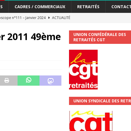
S
CADRES / COMMERCIAUX
RETRAITÉS
CONTAC
scope n°111 – Janvier 2024
ACTUALITÉ
me syndicat de la Banque Postale
ACTUALITÉ
er 2011 49ème
UNION CONFÉDÉRALE DES
RETRAITÉS CGT
tiers Gardons la main sur nos congés !
ACTUALITÉ
 La CGT vous informe
SECTEUR POSTAL
changements et…. des augmentations pour les salariéS !!!
SECTEUR
jet de développement de la Direction Commerciale DDCE/Télévente :
UNION SYNDICALE DES RETR
vités Sociales et Culturelles : Un droit, pas un cadeau !
SECTEUR
 ChronoScope n°126
AUTRES TRACTS