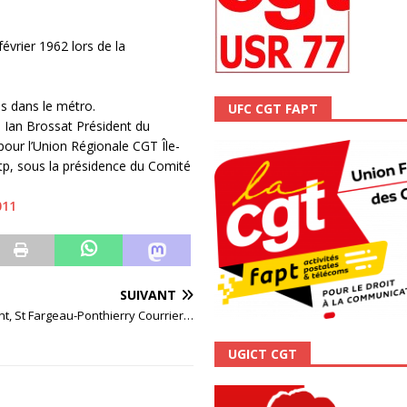
ALITÉ
vrier 1962 lors de la
s dans le métro.
UFC CGT FAPT
Ian Brossat Président du
our l’Union Régionale CGT Île-
tp, sous la présidence du Comité
011
SUIVANT
nt, St Fargeau-Ponthierry Courrier…
UGICT CGT