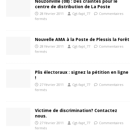
Nouzonville (08) : Des craintes pour le
centre de distribution de La Poste
28 février 2011
Cgt-fapt_77
Commentaires
fermés
Nouvelle AMA à la Poste de Plessis la Forêt
28 février 2011
Cgt-fapt_77
Commentaires
fermés
Plis électoraux : signez la pétition en ligne
!
27 février 2011
Cgt-fapt_77
Commentaires
fermés
Victime de discrimination? Contactez
nous.
27 février 2011
Cgt-fapt_77
Commentaires
fermés