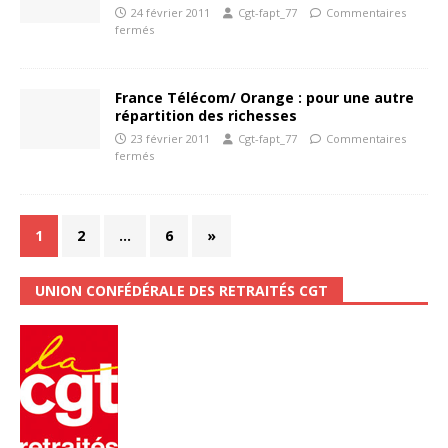
24 février 2011
Cgt-fapt_77
Commentaires
fermés
France Télécom/ Orange : pour une autre
répartition des richesses
23 février 2011
Cgt-fapt_77
Commentaires
fermés
1
2
…
6
»
UNION CONFÉDÉRALE DES RETRAITÉS CGT