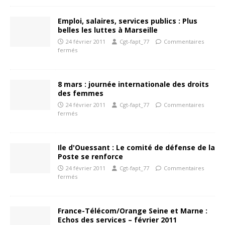
Emploi, salaires, services publics : Plus
belles les luttes à Marseille
24 février 2011
Cgt-fapt_77
Commentaires
fermés
8 mars : journée internationale des droits
des femmes
24 février 2011
Cgt-fapt_77
Commentaires
fermés
Ile d'Ouessant : Le comité de défense de la
Poste se renforce
24 février 2011
Cgt-fapt_77
Commentaires
fermés
France-Télécom/Orange Seine et Marne :
Echos des services – février 2011