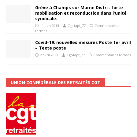
Grève à Champs sur Marne Distri : forte
mobilisation et reconduction dans l'unité
syndicale.
11 juin 2014
Cgt-fapt_77
Commentaires
fermés
Covid-19: nouvelles mesures Poste 1er avril
– Texte poste
2 avril 2021
Cgt-fapt_77
Commentaires fermés
UNION CONFÉDÉRALE DES RETRAITÉS CGT