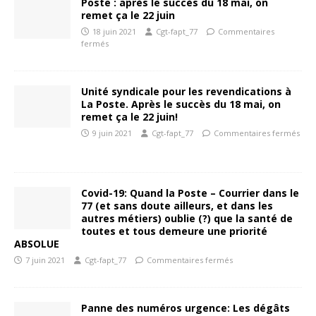
Poste : après le succès du 18 mai, on
remet ça le 22 juin
18 juin 2021
Cgt-fapt_77
Commentaires
fermés
Unité syndicale pour les revendications à
La Poste. Après le succès du 18 mai, on
remet ça le 22 juin!
9 juin 2021
Cgt-fapt_77
Commentaires fermés
Covid-19: Quand la Poste – Courrier dans le
77 (et sans doute ailleurs, et dans les
autres métiers) oublie (?) que la santé de
toutes et tous demeure une priorité
ABSOLUE
7 juin 2021
Cgt-fapt_77
Commentaires fermés
Panne des numéros urgence: Les dégâts