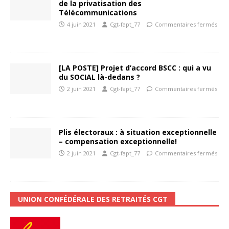
de la privatisation des
Télécommunications
4 juin 2021
Cgt-fapt_77
Commentaires fermés
[LA POSTE] Projet d’accord BSCC : qui a vu
du SOCIAL là-dedans ?
2 juin 2021
Cgt-fapt_77
Commentaires fermés
Plis électoraux : à situation exceptionnelle
– compensation exceptionnelle!
2 juin 2021
Cgt-fapt_77
Commentaires fermés
UNION CONFÉDÉRALE DES RETRAITÉS CGT