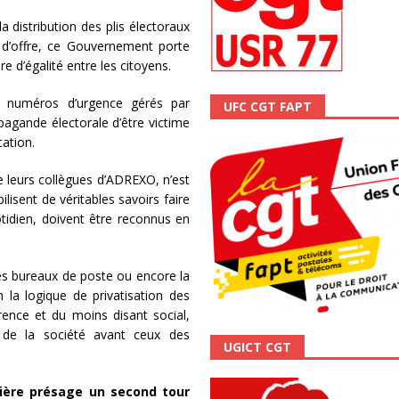
ALITÉ
a distribution des plis électoraux
 d’offre, ce Gouvernement porte
re d’égalité entre les citoyens.
s numéros d’urgence gérés par
UFC CGT FAPT
opagande électorale d’être victime
cation.
e leurs collègues d’ADREXO, n’est
ilisent de véritables savoirs faire
tidien, doivent être reconnus en
es bureaux de poste ou encore la
 la logique de privatisation des
rence et du moins disant social,
 de la société avant ceux des
UGICT CGT
rnière présage un second tour