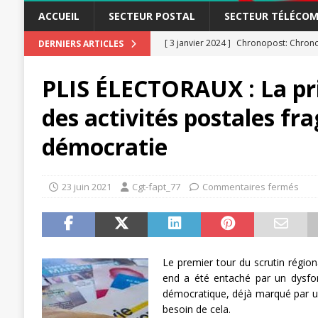
ACCUEIL
SECTEUR POSTAL
SECTEUR TÉLÉCOM
[ 3 janvier 2024 ]
Chronopost: Chrono
DERNIERS ARTICLES
[ 23 novembre 2023 ]
CGT LBP Deuxiè
[ 20 novembre 2023 ]
ACTUALITÉ
PLIS ÉLECTORAUX : La pri
[ 15 novembre 2023 ]
Postières – Pos
des activités postales frag
[ 3 avril 2026 ]
la mutuelle à la poste
démocratie
[ 3 avril 2026 ]
Mutuelle : encore des 
POSTAL
23 juin 2021
Cgt-fapt_77
Commentaires fermés
[ 19 septembre 2025 ]
La Poste -Pro
SECTEUR POSTAL
[ 16 septembre 2025 ]
La Poste – Acti
Le premier tour du scrutin régio
POSTAL
end a été entaché par un dysfo
démocratique, déjà marqué par un
[ 11 septembre 2025 ]
Chronopost –
besoin de cela.