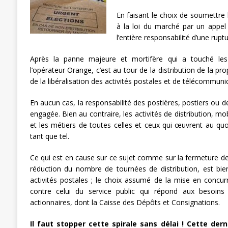
[ 27 avril 2024 ]
1er MAI 2024
ACTU
En faisant le choix de soumettre l
à la loi du marché par un appel
l’entière responsabilité d’une ruptu
Après la panne majeure et mortifère qui a touché le
l’opérateur Orange, c’est au tour de la distribution de la pr
de la libéralisation des activités postales et de télécommuni
En aucun cas, la responsabilité des postières, postiers ou d
engagée. Bien au contraire, les activités de distribution, mob
et les métiers de toutes celles et ceux qui œuvrent au quo
tant que tel.
Ce qui est en cause sur ce sujet comme sur la fermeture d
réduction du nombre de tournées de distribution, est bien
activités postales ; le choix assumé de la mise en concur
contre celui du service public qui répond aux besoins
actionnaires, dont la Caisse des Dépôts et Consignations.
Il faut stopper cette spirale sans délai ! Cette de