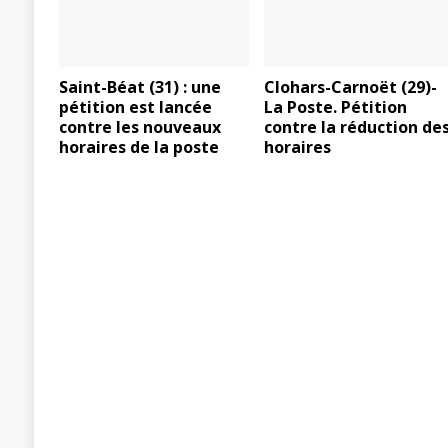
Saint-Béat (31) : une
Clohars-Carnoët (29)-
pétition est lancée
La Poste. Pétition
contre les nouveaux
contre la réduction de
horaires de la poste
horaires