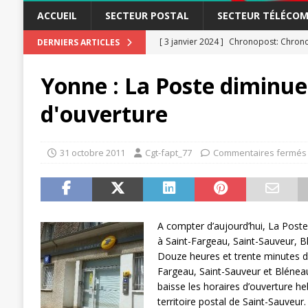
ACCUEIL
SECTEUR POSTAL
SECTEUR TÉLÉCOM
[ 23 novembre 2023 ]
CGT LBP Deuxiè
DERNIERS ARTICLES
[ 20 novembre 2023 ]
ACTUALITÉ
Yonne : La Poste diminue
[ 15 novembre 2023 ]
Postières – Pos
d'ouverture
[ 3 avril 2026 ]
la mutuelle à la poste
[ 3 avril 2026 ]
Mutuelle : encore des 
31 octobre 2011
Cgt-fapt_77
Commentaires fermés
POSTAL
[ 19 septembre 2025 ]
La Poste -Pro
SECTEUR POSTAL
A compter d’aujourd’hui, La Post
[ 16 septembre 2025 ]
La Poste – Acti
à Saint-Fargeau, Saint-Sauveur, 
POSTAL
Douze heures et trente minutes d
Fargeau, Saint-Sauveur et Bléneau
[ 11 septembre 2025 ]
Chronopost –
baisse les horaires d’ouverture 
[ 27 avril 2024 ]
1er MAI 2024
ACTU
territoire postal de Saint-Sauveur