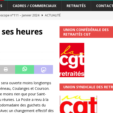
S
CADRES / COMMERCIAUX
RETRAITÉS
CONTAC
me syndicat de la Banque Postale
ACTUALITÉ
 ses heures
UNION CONFÉDÉRALE DES
tiers Gardons la main sur nos congés !
ACTUALITÉ
RETRAITÉS CGT
 La CGT vous informe
SECTEUR POSTAL
changements et…. des augmentations pour les salariéS !!!
SECTEUR
jet de développement de la Direction Commerciale DDCE/Télévente :
e sera ouverte moins longtemps
vités Sociales et Culturelles : Un droit, pas un cadeau !
SECTEUR
UNION SYNDICALE DES RETR
Bléneau, Coulanges et Courson.
e moins rien que pour Saint-
 réunies. La Poste a revu à la
 ChronoScope n°126
AUTRES TRACTS
hebdomadaire des guichets du
ALITÉ
. Avec un changement effectif dès