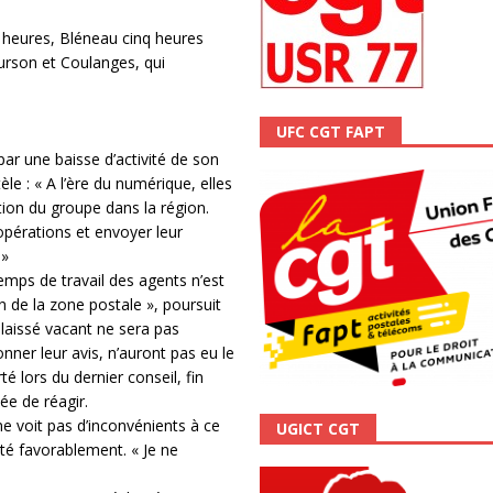
scope n°111 – Janvier 2024
ACTUALITÉ
q heures, Bléneau cinq heures
rson et Coulanges, qui
UFC CGT FAPT
par une baisse d’activité de son
le : « A l’ère du numérique, elles
ion du groupe dans la région.
 opérations et envoyer leur
 »
emps de travail des agents n’est
in de la zone postale », poursuit
laissé vacant ne sera pas
nner leur avis, n’auront pas eu le
 lors du dernier conseil, fin
ée de réagir.
ne voit pas d’inconvénients à ce
UGICT CGT
oté favorablement. « Je ne