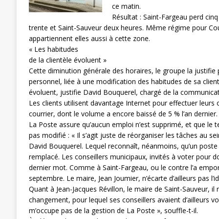
ce matin.
[ 3 janvier 2024 ]
Chronopost: Chrono
Résultat : Saint-Fargeau perd cin
trente et Saint-Sauveur deux heures. Même régime pour Cou
appartiennent elles aussi à cette zone.
« Les habitudes
de la clientèle évoluent »
Cette diminution générale des horaires, le groupe la justifie 
personnel, liée à une modification des habitudes de sa clientè
évoluent, justifie David Bouquerel, chargé de la communicat
Les clients utilisent davantage Internet pour effectuer leurs
courrier, dont le volume a encore baissé de 5 % l’an dernier.
La Poste assure qu’aucun emploi n’est supprimé, et que le t
pas modifié : « Il s’agit juste de réorganiser les tâches au se
David Bouquerel. Lequel reconnaît, néanmoins, qu’un poste 
remplacé. Les conseillers municipaux, invités à voter pour do
dernier mot. Comme à Saint-Fargeau, ou le contre l’a emporté
septembre. Le maire, Jean Joumier, n’écarte d’ailleurs pas l’id
Quant à Jean-Jacques Révillon, le maire de Saint-Sauveur, il 
changement, pour lequel ses conseillers avaient d’ailleurs v
m’occupe pas de la gestion de La Poste », souffle-t-il.