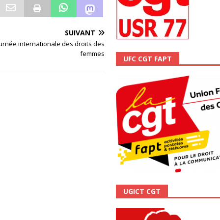
me syndicat de la Banque Postale
ACTUALITÉ
SUIVANT
ournée internationale des droits des
femmes
UFC CGT FAPT
UGICT CGT