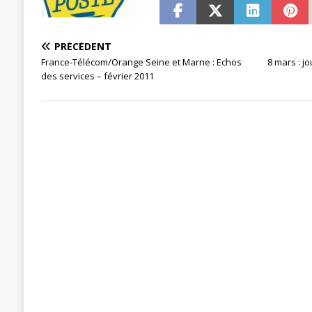
[ 23 novembre 2023 ]
CGT LBP Deuxiè
PRÉCÉDENT
France-Télécom/Orange Seine et Marne : Echos
8 mars : j
des services – février 2011