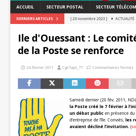
ACCUEIL
SECTEUR POSTAL
SECTEUR TÉLÉCOM
[ 20 novembre 2023 ]
ACTUALITÉ
DERNIERS ARTICLES
[ 15 novembre 2023 ]
Postières – Pos
Ile d'Ouessant : Le comit
[ 3 avril 2026 ]
la mutuelle à la poste
de la Poste se renforce
[ 3 avril 2026 ]
Mutuelle : encore des 
POSTAL
24 février 2011
Cgt-fapt_77
Commentaires fermés
[ 19 septembre 2025 ]
La Poste -Pro
SECTEUR POSTAL
[ 16 septembre 2025 ]
La Poste – Acti
Samedi dernier (20 fév. 2011, ND
POSTAL
la Poste créé le 7 février à l’i
[ 11 septembre 2025 ]
Chronopost –
un débat public
en présence du 
d’entreprise de l’île. Conviés,
les 
[ 27 avril 2024 ]
1er MAI 2024
ACTU
avaient décliné l’invitation.
(
so
[ 3 janvier 2024 ]
Chronopost: Chrono