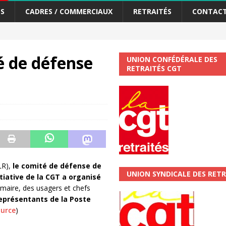
S
CADRES / COMMERCIAUX
RETRAITÉS
CONTAC
tiers Gardons la main sur nos congés !
ACTUALITÉ
é de défense
UNION CONFÉDÉRALE DES
 La CGT vous informe
SECTEUR POSTAL
RETRAITÉS CGT
changements et…. des augmentations pour les salariéS !!!
SECTEUR
jet de développement de la Direction Commerciale DDCE/Télévente :
vités Sociales et Culturelles : Un droit, pas un cadeau !
SECTEUR
LR),
le comité de défense de
UNION SYNDICALE DES RETR
nitiative de la CGT a organisé
 ChronoScope n°126
AUTRES TRACTS
maire, des usagers et chefs
représentants de la Poste
ALITÉ
urce
)
scope n°111 – Janvier 2024
ACTUALITÉ