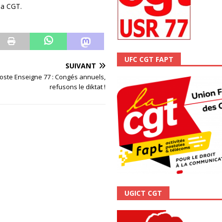
ALITÉ
la CGT.
UFC CGT FAPT
SUIVANT
oste Enseigne 77 : Congés annuels,
refusons le diktat !
UGICT CGT