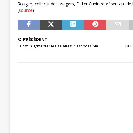
[ 27 avril 2024 ]
1er MAI 2024
ACTU
Rougier, collectif des usagers, Didier Cunin représentant de 
(
source
)
PRÉCÉDENT
La cgt : Augmenter les salaires, c'est possible
La P