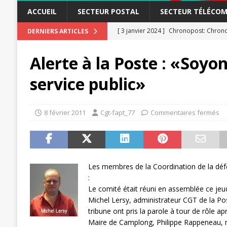
ACCUEIL
SECTEUR POSTAL
SECTEUR TÉLÉCOM
[ 3 janvier 2024 ]
Chronopost: Chrono
DERNIERS ARTICLES
[ 23 novembre 2023 ]
CGT LBP Deuxiè
Alerte à la Poste : «Soyon
[ 20 novembre 2023 ]
ACTUALITÉ
[ 15 novembre 2023 ]
Postières – Pos
service public»
[ 3 avril 2026 ]
la mutuelle à la poste
[ 3 avril 2026 ]
Mutuelle : encore des 
8 février 2011
Cgt-fapt_77
Commentaires fermés
POSTAL
[ 19 septembre 2025 ]
La Poste -Pro
SECTEUR POSTAL
Les membres de la Coordination de la dé
:
[ 16 septembre 2025 ]
La Poste – Acti
Le comité était réuni en assemblée ce jeudi
POSTAL
Michel Lersy, administrateur CGT de la Pos
tribune ont pris la parole à tour de rôle a
[ 11 septembre 2025 ]
Chronopost –
Maire de Camplong, Philippe Rappeneau, 