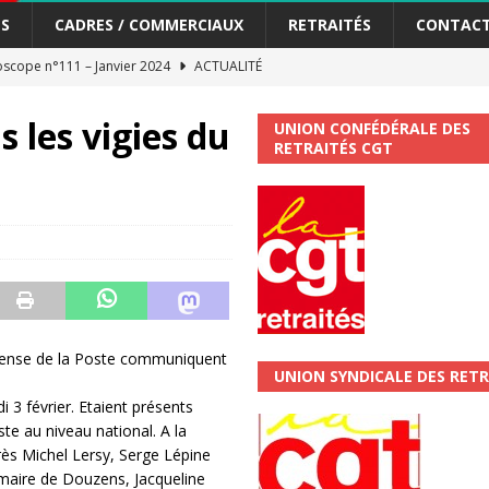
S
CADRES / COMMERCIAUX
RETRAITÉS
CONTAC
scope n°111 – Janvier 2024
ACTUALITÉ
me syndicat de la Banque Postale
ACTUALITÉ
s les vigies du
UNION CONFÉDÉRALE DES
RETRAITÉS CGT
tiers Gardons la main sur nos congés !
ACTUALITÉ
 La CGT vous informe
SECTEUR POSTAL
changements et…. des augmentations pour les salariéS !!!
SECTEUR
jet de développement de la Direction Commerciale DDCE/Télévente :
fense de la Poste communiquent
UNION SYNDICALE DES RETR
vités Sociales et Culturelles : Un droit, pas un cadeau !
SECTEUR
 3 février. Etaient présents
te au niveau national. A la
près Michel Lersy, Serge Lépine
 ChronoScope n°126
AUTRES TRACTS
maire de Douzens, Jacqueline