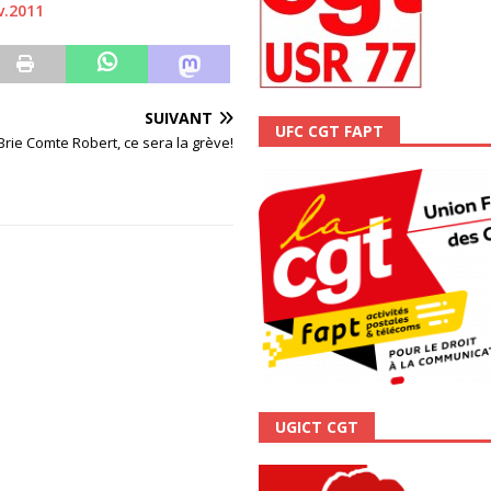
v.2011
SUIVANT
UFC CGT FAPT
 Brie Comte Robert, ce sera la grève!
UGICT CGT