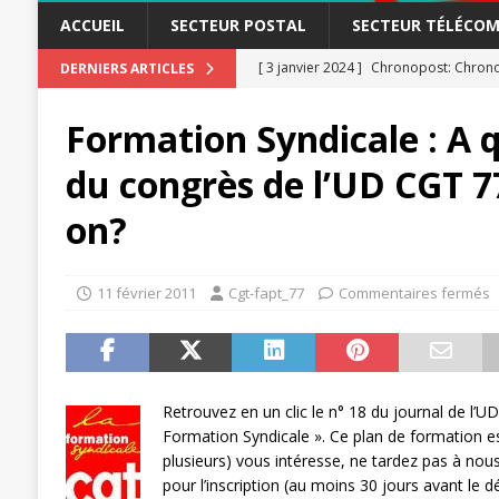
ACCUEIL
SECTEUR POSTAL
SECTEUR TÉLÉCOM
[ 3 janvier 2024 ]
[ 23 novembre 2023 ]
Chronopost: Chrono
CGT LBP Deuxiè
DERNIERS ARTICLES
[ 20 novembre 2023 ]
ACTUALITÉ
Formation Syndicale : A 
[ 15 novembre 2023 ]
Postières – Pos
du congrès de l’UD CGT 77
[ 3 avril 2026 ]
la mutuelle à la poste
on?
[ 3 avril 2026 ]
Mutuelle : encore des 
POSTAL
11 février 2011
Cgt-fapt_77
Commentaires fermés
[ 19 septembre 2025 ]
La Poste -Pro
SECTEUR POSTAL
[ 16 septembre 2025 ]
La Poste – Acti
POSTAL
Retrouvez en un clic le n° 18 du journal de l’
Formation Syndicale ». Ce plan de formation es
[ 11 septembre 2025 ]
Chronopost –
plusieurs) vous intéresse, ne tardez pas à nou
pour l’inscription (au moins 30 jours avant le d
[ 27 avril 2024 ]
1er MAI 2024
ACTU