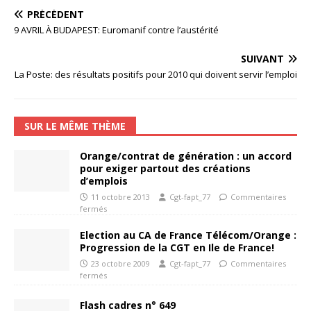
PRÉCÉDENT
9 AVRIL À BUDAPEST: Euromanif contre l’austérité
SUIVANT
La Poste: des résultats positifs pour 2010 qui doivent servir l’emploi
SUR LE MÊME THÈME
Orange/contrat de génération : un accord
pour exiger partout des créations
d’emplois
11 octobre 2013
Cgt-fapt_77
Commentaires
fermés
Election au CA de France Télécom/Orange :
Progression de la CGT en Ile de France!
23 octobre 2009
Cgt-fapt_77
Commentaires
fermés
Flash cadres n° 649