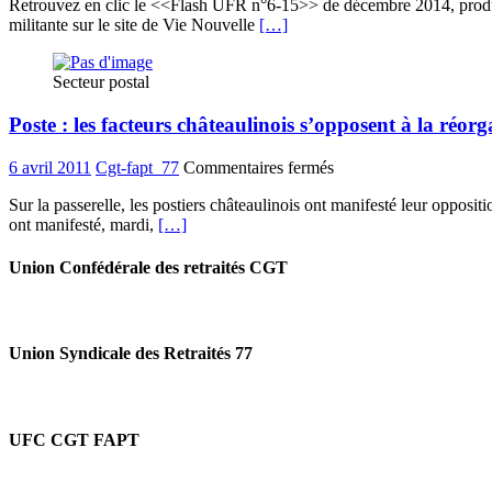
Retrouvez en clic le <<Flash UFR n°6-15>> de décembre 2014, product
FAPT
militante sur le site de Vie Nouvelle
[…]
:
Flash
UFR
Secteur postal
n°6/2015
+
Poste : les facteurs châteaulinois s’opposent à la réor
Tract
"poursuivre
et
sur
6 avril 2011
Cgt-fapt_77
Commentaires fermés
amplifier
Poste
l'action"
Sur la passerelle, les postiers châteaulinois ont manifesté leur oppositi
:
ont manifesté, mardi,
[…]
les
facteurs
châteaulinois
Union Confédérale des retraités CGT
s’opposent
à
la
réorganisation
Union Syndicale des Retraités 77
UFC CGT FAPT