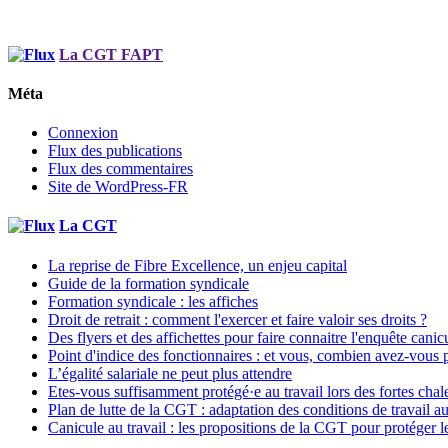
La CGT FAPT
Méta
Connexion
Flux des publications
Flux des commentaires
Site de WordPress-FR
La CGT
La reprise de Fibre Excellence, un enjeu capital
Guide de la formation syndicale
Formation syndicale : les affiches
Droit de retrait : comment l'exercer et faire valoir ses droits ?
Des flyers et des affichettes pour faire connaitre l'enquête canic
Point d'indice des fonctionnaires : et vous, combien avez-vous 
L’égalité salariale ne peut plus attendre
Etes-vous suffisamment protégé·e au travail lors des fortes chaleu
Plan de lutte de la CGT : adaptation des conditions de travail 
Canicule au travail : les propositions de la CGT pour protéger le