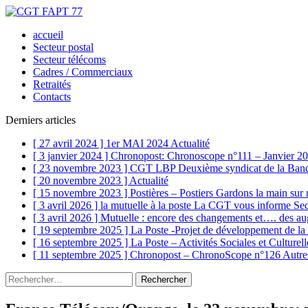
accueil
Secteur postal
Secteur télécoms
Cadres / Commerciaux
Retraités
Contacts
Derniers articles
[ 27 avril 2024 ]
1er MAI 2024
Actualité
[ 3 janvier 2024 ]
Chronopost: Chronoscope n°111 – Janvier 2
[ 23 novembre 2023 ]
CGT LBP Deuxième syndicat de la Banq
[ 20 novembre 2023 ]
Actualité
[ 15 novembre 2023 ]
Postières – Postiers Gardons la main sur
[ 3 avril 2026 ]
la mutuelle à la poste La CGT vous informe
Sec
[ 3 avril 2026 ]
Mutuelle : encore des changements et…. des aug
[ 19 septembre 2025 ]
La Poste -Projet de développement de 
[ 16 septembre 2025 ]
La Poste – Activités Sociales et Culturel
[ 11 septembre 2025 ]
Chronopost – ChronoScope n°126
Autre
Rechercher :