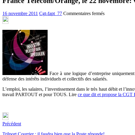
France Télécom/Orange, le 22 novembre: v
sur
16 novembre 2011
Cgt-fapt_77
Commentaires fermés
France
Télécom/Orang
le
22
novembre:
votez
et
faites
voter
CGT
Face à une logique d’entreprise uniquement t
défense des intérêts individuels et collectifs des salariés.
L’emploi, les salaires, l’investissement dans le très haut débit et l’i
travail PARTOUT et pour TOUS. Lire
ce que dit et propose la CG
Précédent
Trilport Courrier : il faudra bien que la Poste réponde!