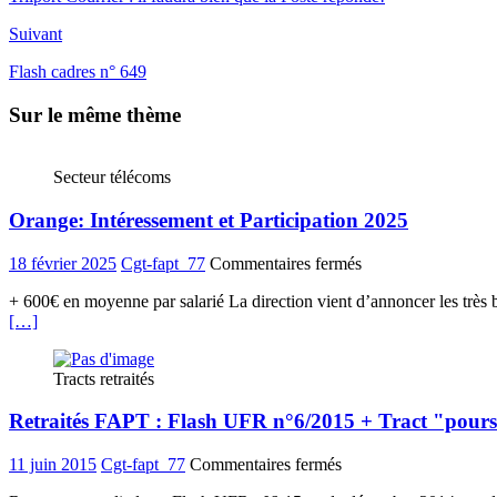
Suivant
Flash cadres n° 649
Sur le même thème
Secteur télécoms
Orange: Intéressement et Participation 2025
sur
18 février 2025
Cgt-fapt_77
Commentaires fermés
Orange:
+ 600€ en moyenne par salarié La direction vient d’annoncer les très bo
Intéressement
[…]
et
Participation
2025
Tracts retraités
Retraités FAPT : Flash UFR n°6/2015 + Tract "poursui
sur
11 juin 2015
Cgt-fapt_77
Commentaires fermés
Retraités