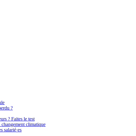
ule
perdu ?
rs ? Faites le test
au changement climatique
s salarié·es