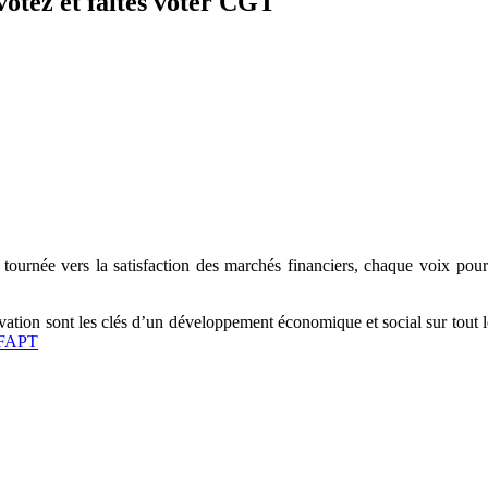
otez et faites voter CGT
e,
ournée vers la satisfaction des marchés financiers, chaque voix pour
nnovation sont les clés d’un développement économique et social sur tout 
T FAPT